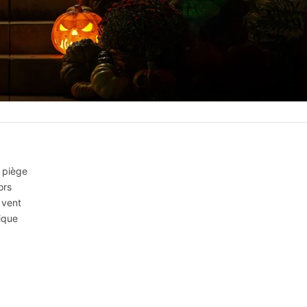
n piège
ors
 vent
sique