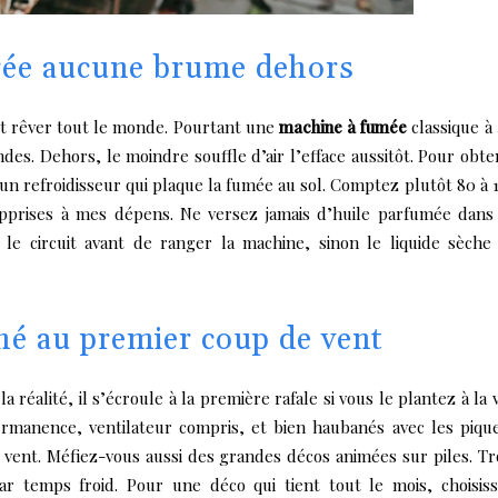
rée aucune brume dehors
ait rêver tout le monde. Pourtant une
machine à fumée
classique à
ndes. Dehors, le moindre souffle d’air l’efface aussitôt. Pour obte
n refroidisseur qui plaque la fumée au sol. Comptez plutôt 80 à 
 apprises à mes dépens. Ne versez jamais d’huile parfumée dans
 le circuit avant de ranger la machine, sinon le liquide sèche
ché au premier coup de vent
réalité, il s’écroule à la première rafale si vous le plantez à la 
ermanence, ventilateur compris, et bien haubanés avec les piqu
u vent. Méfiez-vous aussi des grandes décos animées sur piles. Tr
par temps froid. Pour une déco qui tient tout le mois, choisis