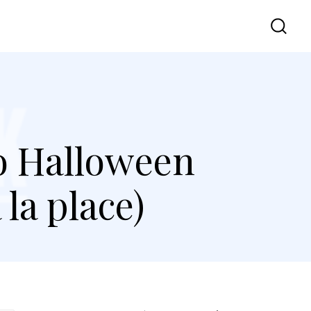
co Halloween
 la place)